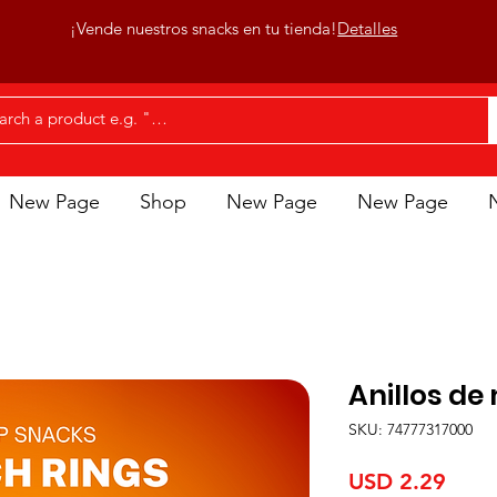
¡Vende nuestros snacks en tu tienda!
Detalles
New Page
Shop
New Page
New Page
Anillos de
SKU: 74777317000
Prec
USD 2.29