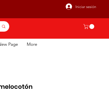
Iniciar sesión
New Page
More
 melocotón
io