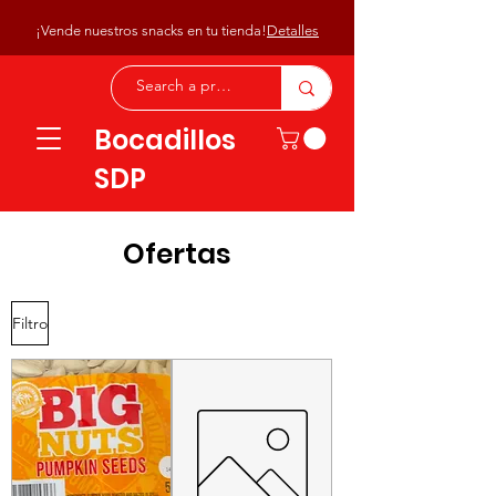
¡Vende nuestros snacks en tu tienda!
Detalles
Bocadillos
SDP
Ofertas
Filtro