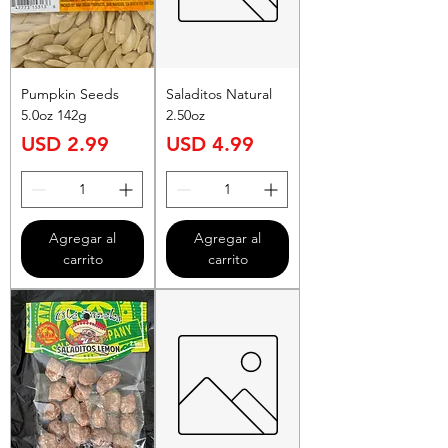
Pumpkin Seeds
Saladitos Natural
5.0oz 142g
2.50oz
Precio
Precio
USD 2.99
USD 4.99
Agregar al
Agregar al
carrito
carrito