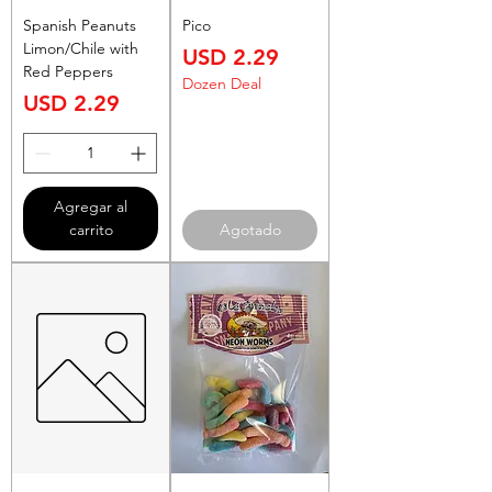
Spanish Peanuts
Pico
Limon/Chile with
Precio
USD 2.29
Red Peppers
Dozen Deal
Precio
USD 2.29
Agregar al
carrito
Agotado