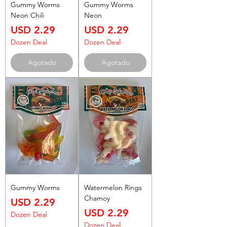
Gummy Worms
Gummy Worms
Neon Chili
Neon
Precio
Precio
USD 2.29
USD 2.29
Dozen Deal
Dozen Deal
Agotado
Agotado
Gummy Worms
Watermelon Rings
Chamoy
Precio
USD 2.29
Precio
USD 2.29
Dozen Deal
Dozen Deal