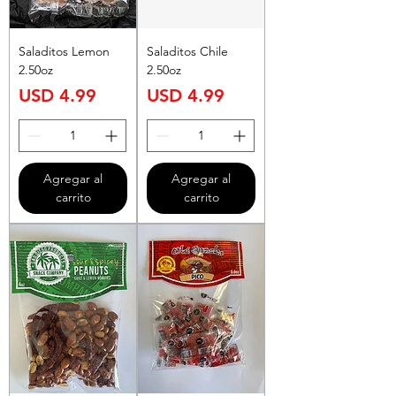
Saladitos Lemon
Saladitos Chile
2.50oz
2.50oz
Precio
Precio
USD 4.99
USD 4.99
Agregar al
Agregar al
carrito
carrito